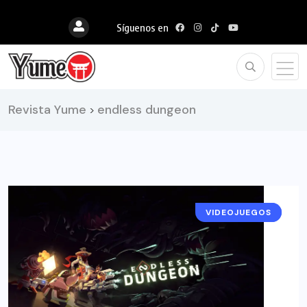
Síguenos en
Revista Yume
endless dungeon
>
VIDEOJUEGOS
RESEÑAS