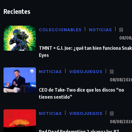
Recientes
COLECCIONABLES
NOTICIAS
08/08
TMNT × G.I. Joe: ¿qué tan bien funciona Sna
Eyes
NOTICIAS
VIDEOJUEGOS
08/08/202
CEO de Take-Two dice que los discos “no
tienen sentido”
NOTICIAS
VIDEOJUEGOS
08/08/202
Red Dead Redemption 2 alcanza los 87