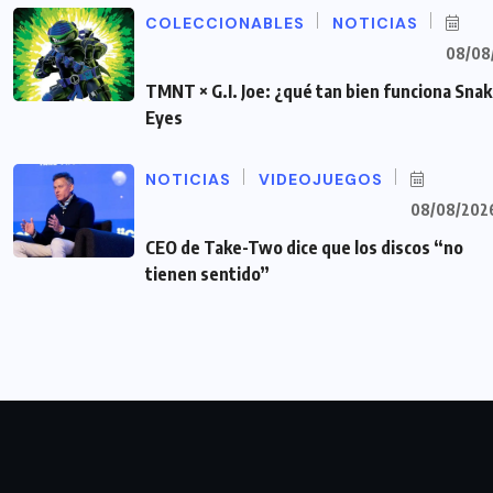
COLECCIONABLES
NOTICIAS
08/08
TMNT × G.I. Joe: ¿qué tan bien funciona Sna
Eyes
NOTICIAS
VIDEOJUEGOS
08/08/202
CEO de Take-Two dice que los discos “no
tienen sentido”