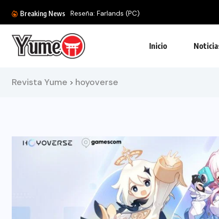
Reseña: Farlands (PC)
Breaking News
Inicio
Noticia
Revista Yume
hoyoverse
>