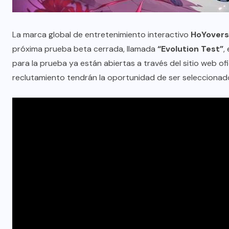
La marca global de entretenimiento interactivo
HoYover
próxima prueba beta cerrada, llamada
“Evolution Test”
,
para la prueba ya están abiertas a través del sitio web o
reclutamiento tendrán la oportunidad de ser seleccionado