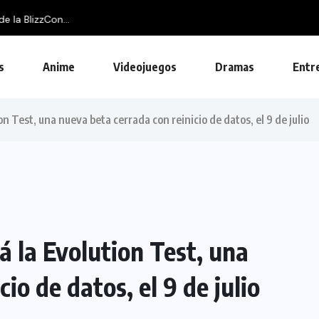
on...
s
Anime
Videojuegos
Dramas
Entr
n Test, una nueva beta cerrada con reinicio de datos, el 9 de julio
á la Evolution Test, una
io de datos, el 9 de julio