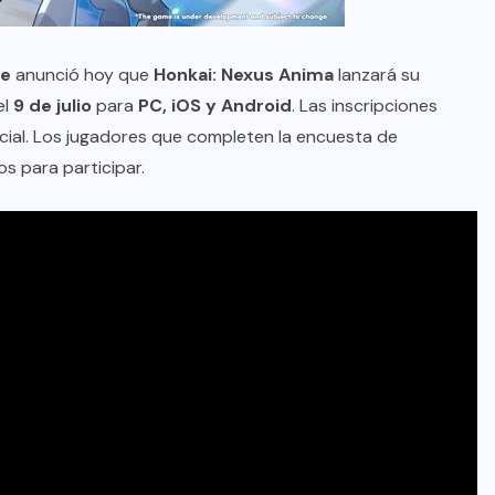
se
anunció hoy que
Honkai: Nexus Anima
lanzará su
 el
9 de julio
para
PC, iOS y Android
. Las inscripciones
ficial. Los jugadores que completen la encuesta de
s para participar.