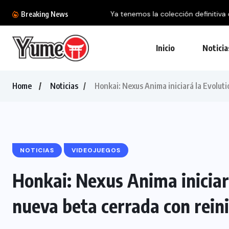
Ya tenemos la colección definitiva de la BlizzC
Breaking News
Inicio
Noticia
Home
Noticias
Honkai: Nexus Anima iniciará la Evolutio
NOTICIAS
VIDEOJUEGOS
Honkai: Nexus Anima iniciar
nueva beta cerrada con reinic