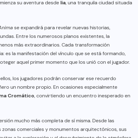
comienza su aventura desde
Iia
, una tranquila ciudad situada
 Anima
se expandirá para revelar nuevas historias,
undas. Entre los numerosos planos existentes, la
menos más extraordinarios. Cada transformación
 es la manifestación del vínculo que se está formando,
oteger aquel primer momento que los unió con el jugador.
llos, los jugadores podrán conservar ese recuerdo
añero un nombre propio. En ocasiones especialmente
ma Cromático
, convirtiendo un encuentro inesperado en
ersión mucho más completa de sí misma. Desde las
s zonas comerciales y monumentos arquitectónicos, sus
vitar a la exploración y al descubrimiento de la atmósfera