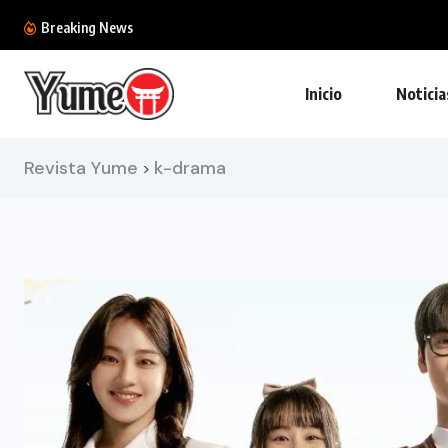
La película de The Legend of Zelda podría...
Breaking News
Inicio
Noticia
Revista Yume
k-drama
>