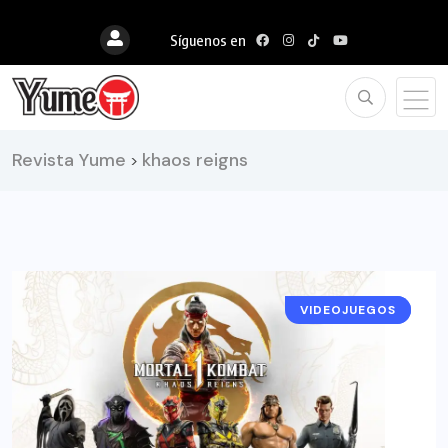
Síguenos en
Revista Yume
khaos reigns
>
VIDEOJUEGOS
RESEÑAS