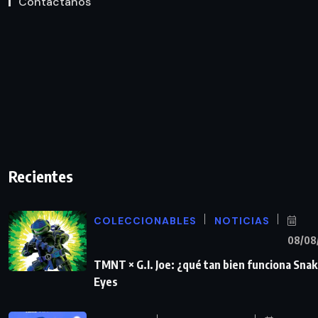
Contáctanos
Recientes
COLECCIONABLES
NOTICIAS
08/08
TMNT × G.I. Joe: ¿qué tan bien funciona Sna
Eyes