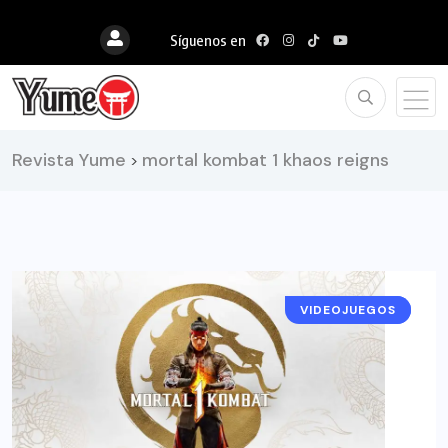
Síguenos en
Revista Yume
mortal kombat 1 khaos reigns
>
VIDEOJUEGOS
NOTICIAS