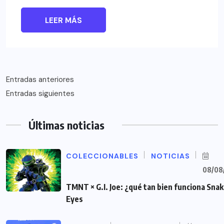
LEER MÁS
Navegación
Entradas anteriores
Entradas siguientes
de
entradas
Últimas noticias
COLECCIONABLES
NOTICIAS
08/08
TMNT × G.I. Joe: ¿qué tan bien funciona Sna
Eyes