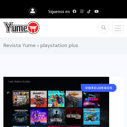
Síguenos en
Revista Yume
playstation plus
>
VIDEOJUEGOS
NOTICIAS