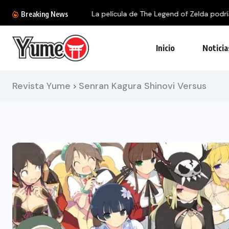
La película de The Legend of Zelda podría...
Breaking News
Inicio
Noticia
Revista Yume
Senran Kagura Shinovi Versus
>