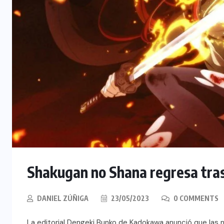
Shakugan no Shana regresa tras
DANIEL ZÚÑIGA
23/05/2023
0 COMMENTS
La editorial Dengeki Bunko de Kadokawa anunció que las no