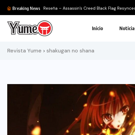
Reseña – Assassin’s Creed Black Flag Resynced: 
Breaking News
Inicio
Noticia
Revista Yume
shakugan no shana
>