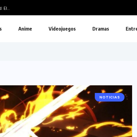
El...
s
Anime
Videojuegos
Dramas
Entr
NOTICIAS
ANIME