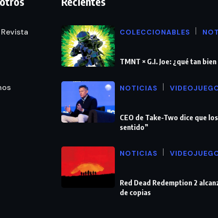
otros
Recientes
 Revista
COLECCIONABLES
NOT
TMNT × G.I. Joe: ¿qué tan bie
nos
NOTICIAS
VIDEOJUEG
CEO de Take-Two dice que los
sentido”
NOTICIAS
VIDEOJUEG
Red Dead Redemption 2 alcanz
de copias