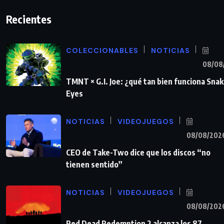
Recientes
COLECCIONABLES
NOTICIAS
08/08
TMNT × G.I. Joe: ¿qué tan bien funciona Sna
Eyes
NOTICIAS
VIDEOJUEGOS
08/08/202
CEO de Take-Two dice que los discos “no
tienen sentido”
NOTICIAS
VIDEOJUEGOS
08/08/202
Red Dead Redemption 2 alcanza los 87