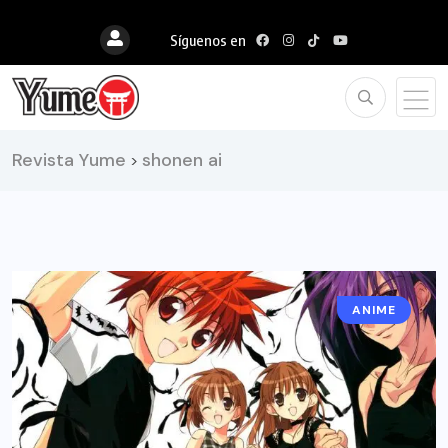
Síguenos en
Revista Yume
shonen ai
>
ANIME