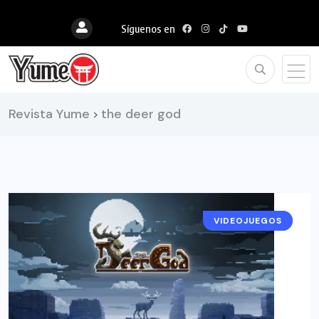
Síguenos en
Revista Yume
the deer god
>
VIDEOJUEGOS
RESEÑAS