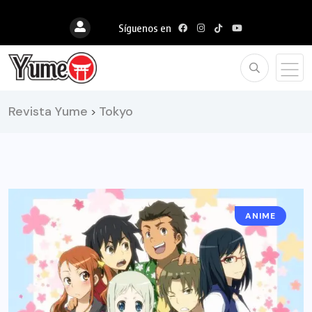
Síguenos en
Revista Yume
Tokyo
>
ANIME