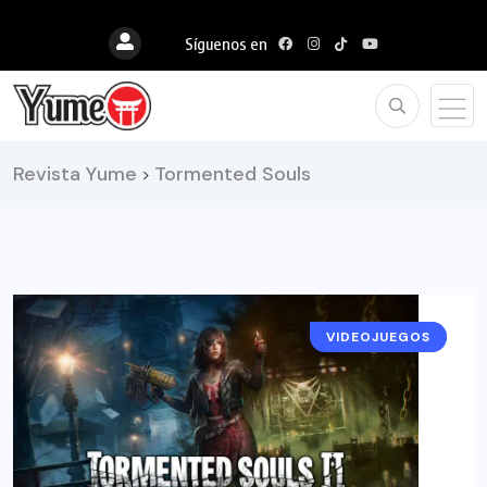
Síguenos en
Revista Yume
Tormented Souls
>
VIDEOJUEGOS
RESEÑAS