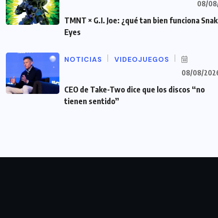
08/08
TMNT × G.I. Joe: ¿qué tan bien funciona Sna
Eyes
NOTICIAS
VIDEOJUEGOS
08/08/202
CEO de Take-Two dice que los discos “no
tienen sentido”