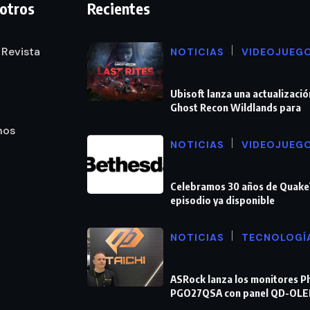
otros
Recientes
 Revista
NOTICIAS
VIDEOJUEG
Ubisoft lanza una actualizació
Ghost Recon Wildlands para
nos
NOTICIAS
VIDEOJUEG
Celebramos 30 años de Quake
episodio ya disponible
NOTICIAS
TECNOLOGÍ
ASRock lanza los monitores 
PGO27QSA con panel QD-OLE