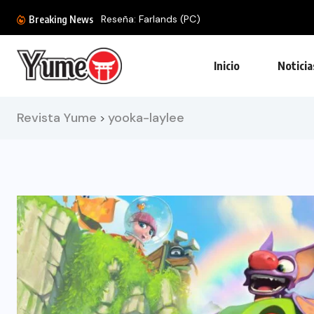
Reseña: Farlands (PC)
Breaking News
Inicio
Noticia
Revista Yume
yooka-laylee
>