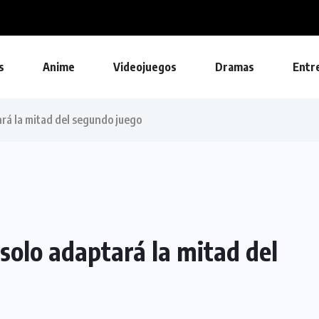
s
Anime
Videojuegos
Dramas
Entr
rá la mitad del segundo juego
solo adaptará la mitad del