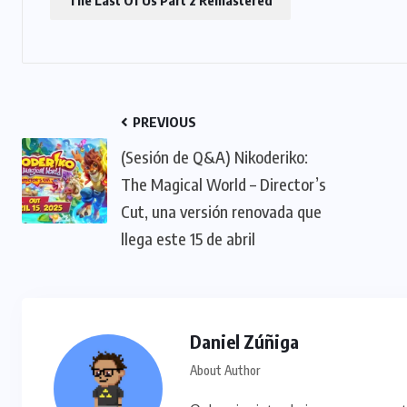
The Last Of Us Part 2 Remastered
PREVIOUS
(Sesión de Q&A) Nikoderiko:
The Magical World – Director’s
Cut, una versión renovada que
llega este 15 de abril
Daniel Zúñiga
About Author