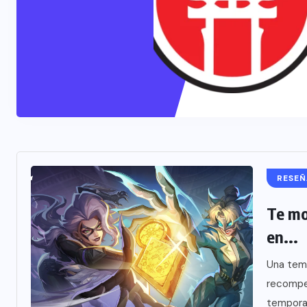
RESEÑ
Te mo
en...
Una tem
recompen
temporad