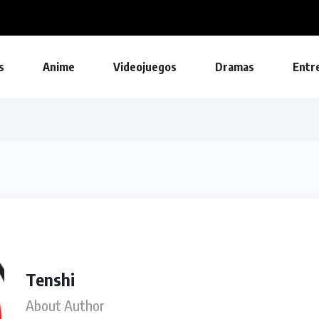
Ubisoft lanza una actualización gratuita pa
s
Anime
Videojuegos
Dramas
Entr
Tenshi
About Author