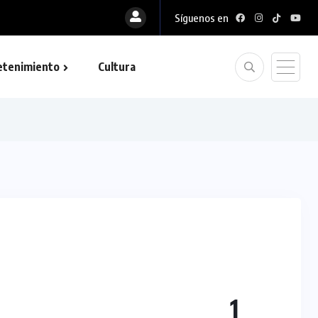
Síguenos en
ra Ghost Recon...
etenimiento
Cultura
1