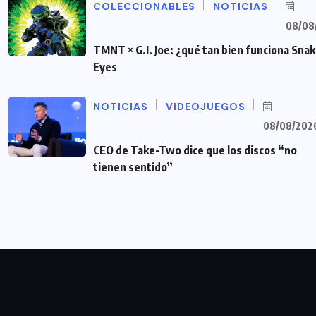
COLECCIONABLES
NOTICIAS
08/08
TMNT × G.I. Joe: ¿qué tan bien funciona Sna
Eyes
NOTICIAS
VIDEOJUEGOS
08/08/202
CEO de Take-Two dice que los discos “no
tienen sentido”