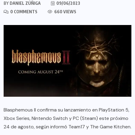
BY
DANIEL ZÚÑIGA
09/06/2023
0 COMMENTS
660 VIEWS
Blasphemous II confirma su lanzamiento en PlayStation 5,
Xbox Series, Nintendo Switch y PC (Steam) este próximo
24 de agosto, según informó Team17 y The Game Kitchen.