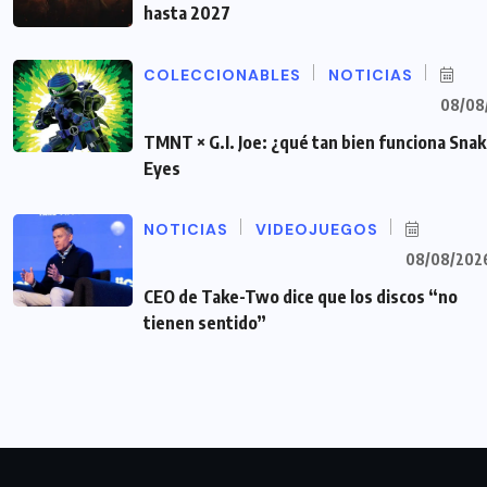
hasta 2027
COLECCIONABLES
NOTICIAS
08/08
TMNT × G.I. Joe: ¿qué tan bien funciona Sna
Eyes
NOTICIAS
VIDEOJUEGOS
08/08/202
CEO de Take-Two dice que los discos “no
tienen sentido”