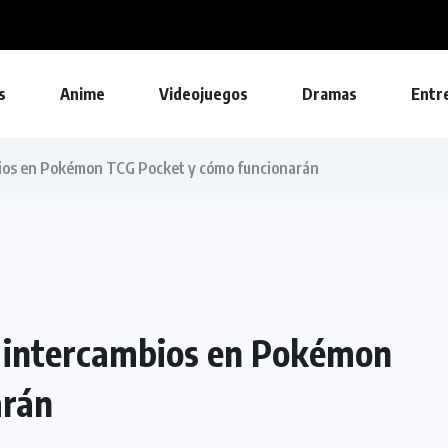
 Zelda podría...
s
Anime
Videojuegos
Dramas
Entr
bios en Pokémon TCG Pocket y cómo funcionarán
s intercambios en Pokémon
arán