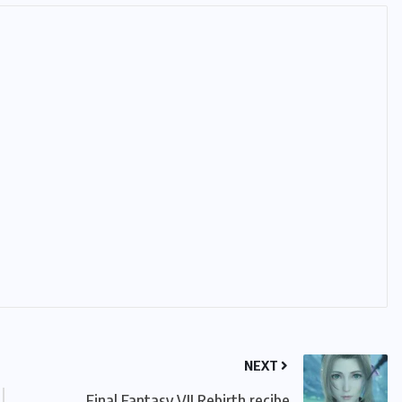
NEXT
Final Fantasy VII Rebirth recibe