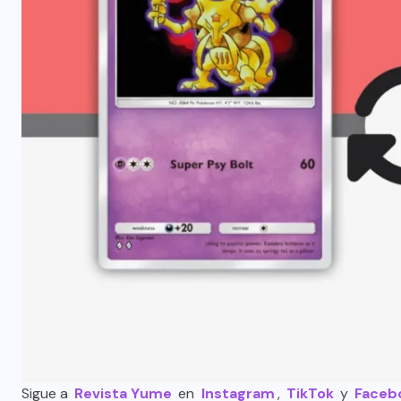
Sigue a
Revista Yume
en
Instagram
,
TikTok
y
Faceb