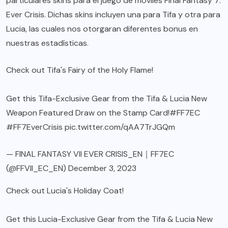
particulares skins para el juego de móviles Final Fantasy 7:
Ever Crisis. Dichas skins incluyen una para Tifa y otra para
Lucia, las cuales nos otorgaran diferentes bonus en
nuestras estadísticas.
Check out Tifa's Fairy of the Holy Flame!
Get this Tifa-Exclusive Gear from the Tifa & Lucia New
Weapon Featured Draw on the Stamp Card!
#FF7EC
#FF7EverCrisis
pic.twitter.com/qAA7TrJGQm
— FINAL FANTASY VII EVER CRISIS_EN｜FF7EC
(@FFVII_EC_EN)
December 3, 2023
Check out Lucia's Holiday Coat!
Get this Lucia-Exclusive Gear from the Tifa & Lucia New