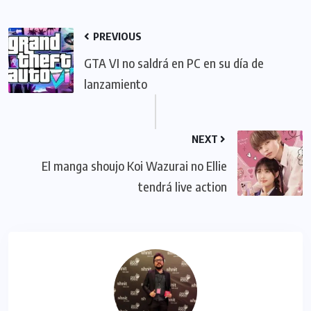
PREVIOUS
GTA VI no saldrá en PC en su día de
lanzamiento
NEXT
El manga shoujo Koi Wazurai no Ellie
tendrá live action