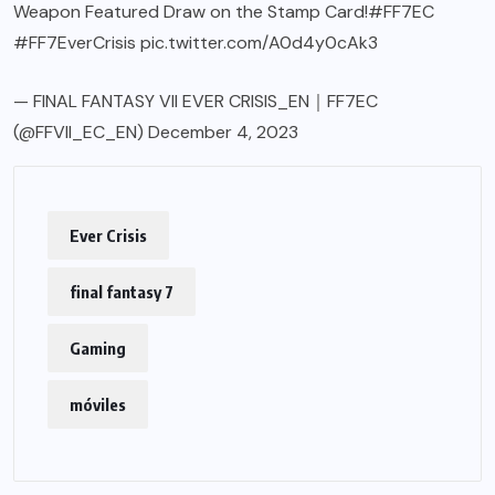
Weapon Featured Draw on the Stamp Card!
#FF7EC
#FF7EverCrisis
pic.twitter.com/A0d4y0cAk3
— FINAL FANTASY VII EVER CRISIS_EN｜FF7EC
(@FFVII_EC_EN)
December 4, 2023
Ever Crisis
final fantasy 7
Gaming
móviles