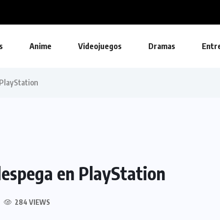
s
Anime
Videojuegos
Dramas
Entr
PlayStation
despega en PlayStation
284 VIEWS