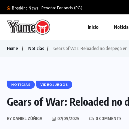
Reseña: Farlands (PC)
Breaking News
Inicio
Noticia
Home
Noticias
Gears of War: Reloaded no despega en 
NOTICIAS
VIDEOJUEGOS
Gears of War: Reloaded no 
BY
DANIEL ZÚÑIGA
07/09/2025
0 COMMENTS