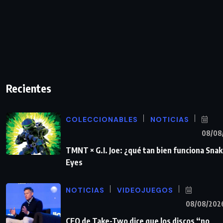
Recientes
COLECCIONABLES
NOTICIAS
08/08
TMNT × G.I. Joe: ¿qué tan bien funciona Sna
Eyes
NOTICIAS
VIDEOJUEGOS
08/08/202
CEO de Take-Two dice que los discos “no