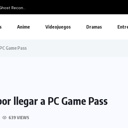
Ghost Recon...
s
Anime
Videojuegos
Dramas
Entr
a PC Game Pass
por llegar a PC Game Pass
639 VIEWS