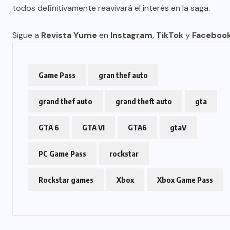
todos definitivamente reavivará el interés en la saga.
Sigue a
Revista Yume
en
Instagram
,
TikTok
y
Faceboo
Game Pass
gran thef auto
grand thef auto
grand theft auto
gta
GTA 6
GTA VI
GTA6
gtaV
PC Game Pass
rockstar
Rockstar games
Xbox
Xbox Game Pass