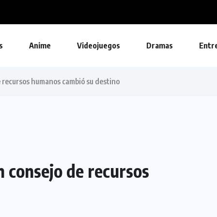
s
Anime
Videojuegos
Dramas
Entr
e recursos humanos cambió su destino
 consejo de recursos