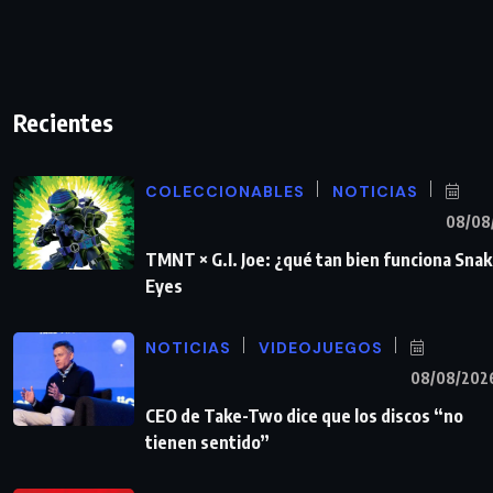
Recientes
COLECCIONABLES
NOTICIAS
08/08
TMNT × G.I. Joe: ¿qué tan bien funciona Sna
Eyes
NOTICIAS
VIDEOJUEGOS
08/08/202
CEO de Take-Two dice que los discos “no
tienen sentido”