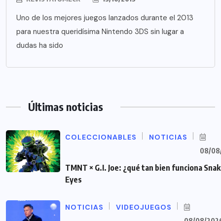
Uno de los mejores juegos lanzados durante el 2013
para nuestra queridísima Nintendo 3DS sin lugar a
dudas ha sido
Últimas noticias
COLECCIONABLES
NOTICIAS
08/08
TMNT × G.I. Joe: ¿qué tan bien funciona Sna
Eyes
NOTICIAS
VIDEOJUEGOS
08/08/202