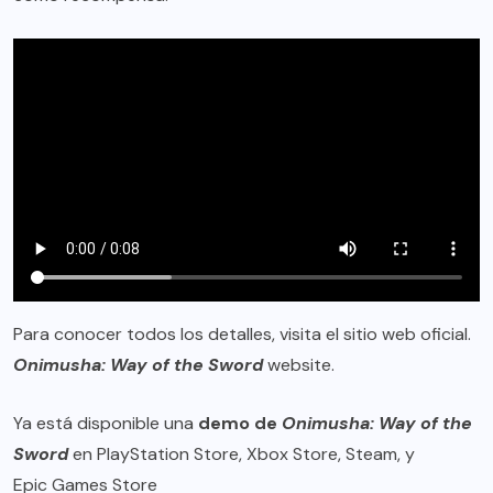
Para conocer todos los detalles, visita el sitio web oficial.
Onimusha: Way of the Sword
website
.
Ya está disponible una
demo de
Onimusha: Way of the
Sword
en
PlayStation Store
,
Xbox Store
,
Steam
, y
Epic Games Store