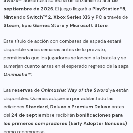
Sword™
adelantará su fecha de lanzamiento al
4 de
septiembre de 2026
. El juego llegará a
PlayStation®5,
Nintendo Switch™ 2, Xbox Series X|S y PC
a través de
Steam, Epic Games Store y Microsoft Store
.
Este título de acción con combates de espada estará
disponible varias semanas antes de lo previsto,
permitiendo que los jugadores se lancen a la batalla y se
sumerjan cuanto antes en el esperado regreso de la saga
Onimusha™
.
Las
reservas
de
Onimusha: Way of the Sword
ya están
disponibles. Quienes adquieran por adelantado las
ediciones
Standard, Deluxe o Premium Deluxe
antes
del
24 de septiembre
recibirán
bonificaciones para
los primeros compradores (Early Adopter Bonuses)
como recompensa.