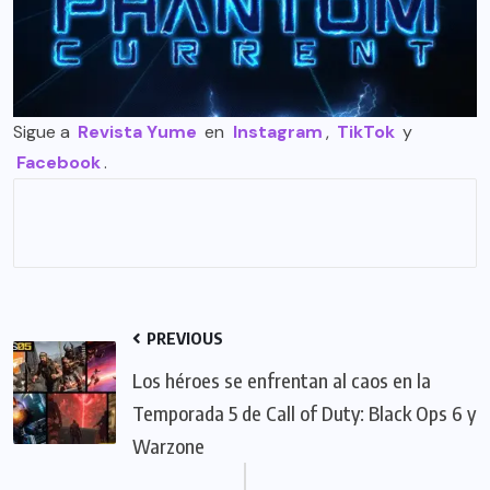
Sigue a
Revista Yume
en
Instagram
,
TikTok
y
Facebook
.
PREVIOUS
Los héroes se enfrentan al caos en la
Temporada 5 de Call of Duty: Black Ops 6 y
Warzone