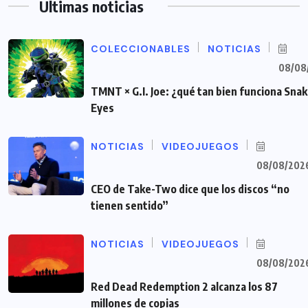
Últimas noticias
COLECCIONABLES
NOTICIAS
08/08
TMNT × G.I. Joe: ¿qué tan bien funciona Sna
Eyes
NOTICIAS
VIDEOJUEGOS
08/08/202
CEO de Take-Two dice que los discos “no
tienen sentido”
NOTICIAS
VIDEOJUEGOS
08/08/202
Red Dead Redemption 2 alcanza los 87
millones de copias