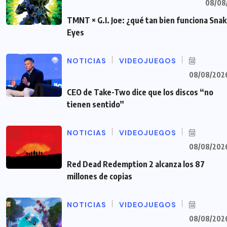
08/08
TMNT × G.I. Joe: ¿qué tan bien funciona Sna
Eyes
NOTICIAS
VIDEOJUEGOS
08/08/202
CEO de Take-Two dice que los discos “no
tienen sentido”
NOTICIAS
VIDEOJUEGOS
08/08/202
Red Dead Redemption 2 alcanza los 87
millones de copias
NOTICIAS
VIDEOJUEGOS
08/08/202