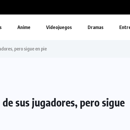
s
Anime
Videojuegos
Dramas
Entr
dores, pero sigue en pie
 de sus jugadores, pero sigue