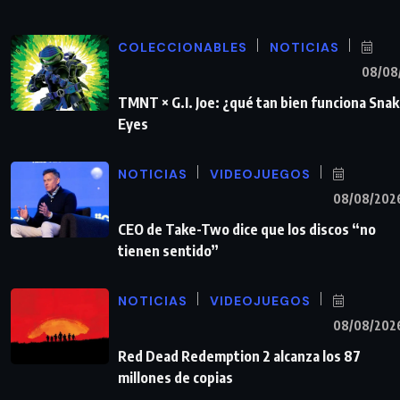
COLECCIONABLES
NOTICIAS
08/08
TMNT × G.I. Joe: ¿qué tan bien funciona Sna
Eyes
NOTICIAS
VIDEOJUEGOS
08/08/202
CEO de Take-Two dice que los discos “no
tienen sentido”
NOTICIAS
VIDEOJUEGOS
08/08/202
Red Dead Redemption 2 alcanza los 87
millones de copias