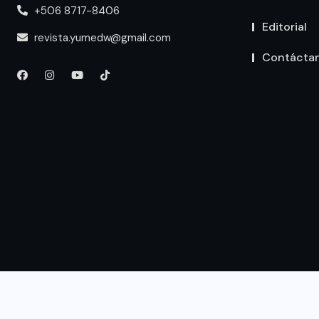
+506 8717-8406
Editorial
revista.yumedw@gmail.com
Contácta
Noticias
Anime
Videojuegos
Dramas
Ent