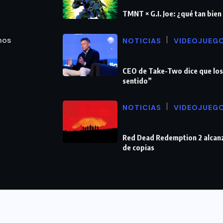
TMNT × G.I. Joe: ¿qué tan bie
nos
NOTICIAS
VIDEOJUEG
CEO de Take-Two dice que los
sentido”
NOTICIAS
VIDEOJUEG
Red Dead Redemption 2 alcanz
de copias
retenimiento
Cultura