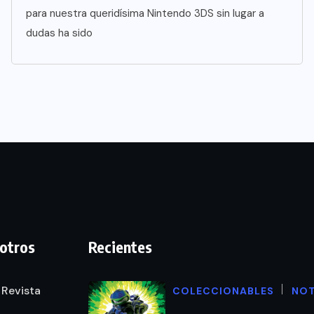
para nuestra queridísima Nintendo 3DS sin lugar a
dudas ha sido
otros
Recientes
 Revista
COLECCIONABLES
NOT