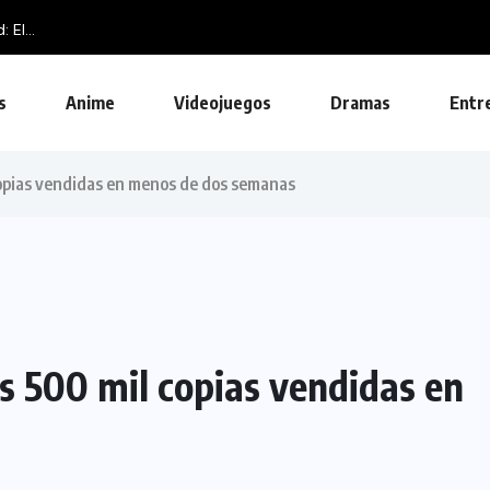
El...
s
Anime
Videojuegos
Dramas
Entr
copias vendidas en menos de dos semanas
s 500 mil copias vendidas en