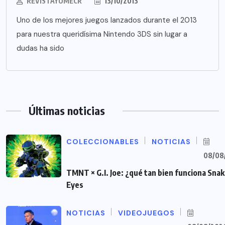
REVISTAYUMECR
13/10/2013
Uno de los mejores juegos lanzados durante el 2013
para nuestra queridísima Nintendo 3DS sin lugar a
dudas ha sido
Últimas noticias
COLECCIONABLES
NOTICIAS
08/08
TMNT × G.I. Joe: ¿qué tan bien funciona Sna
Eyes
NOTICIAS
VIDEOJUEGOS