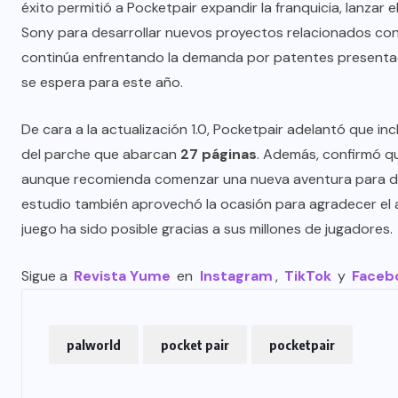
éxito permitió a Pocketpair expandir la franquicia, lanzar 
Sony para desarrollar nuevos proyectos relacionados con l
continúa enfrentando la demanda por patentes present
se espera para este año.
De cara a la actualización 1.0, Pocketpair adelantó que 
del parche que abarcan
27 páginas
. Además, confirmó qu
aunque recomienda comenzar una nueva aventura para dis
estudio también aprovechó la ocasión para agradecer el 
juego ha sido posible gracias a sus millones de jugadores.
Sigue a
Revista Yume
en
Instagram
,
TikTok
y
Faceb
palworld
pocket pair
pocketpair