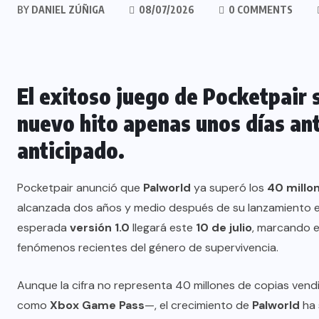
BY
DANIEL ZÚÑIGA
08/07/2026
0 COMMENTS
El exitoso juego de Pocketpair 
nuevo hito apenas unos días an
anticipado.
Pocketpair anunció que
Palworld
ya superó los
40 millo
alcanzada dos años y medio después de su lanzamiento en
esperada
versión 1.0
llegará este
10 de julio
, marcando e
fenómenos recientes del género de supervivencia.
Aunque la cifra no representa 40 millones de copias vend
como
Xbox Game Pass
—, el crecimiento de
Palworld
ha 