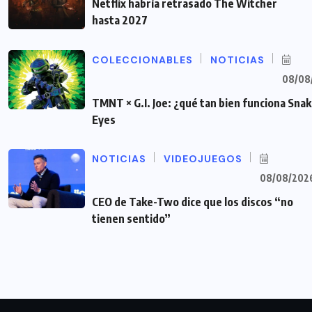
Netflix habría retrasado The Witcher
hasta 2027
COLECCIONABLES
NOTICIAS
08/08
TMNT × G.I. Joe: ¿qué tan bien funciona Sna
Eyes
NOTICIAS
VIDEOJUEGOS
08/08/202
CEO de Take-Two dice que los discos “no
tienen sentido”