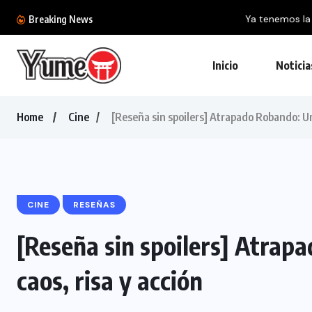
Ya tenemos la colección definitiva de la BlizzC
Breaking News
Inicio
Noticia
Home
Cine
[Reseña sin spoilers] Atrapado Robando: Un
CINE
RESEÑAS
[Reseña sin spoilers] Atrap
caos, risa y acción