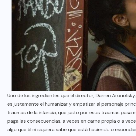
Uno de los ingredientes que el director, Darren Aronofsky, 
es justamente el humanizar y empatizar al personaje princ
traumas de la infancia, que justo por esos traumas pasa m
paga las consecuencias, a veces en carne propia o a vece
algo que él ni siquiera sabe que está haciendo o escondi