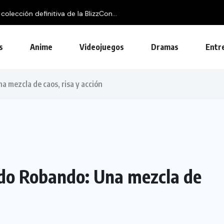
on...
s
Anime
Videojuegos
Dramas
Entr
a mezcla de caos, risa y acción
ado Robando: Una mezcla de