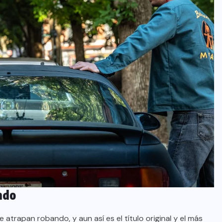
ndo
trapan robando, y aun así es el título original y el más