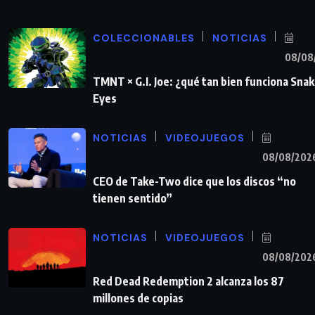
COLECCIONABLES
NOTICIAS
08/08
TMNT × G.I. Joe: ¿qué tan bien funciona Sna
Eyes
NOTICIAS
VIDEOJUEGOS
08/08/202
CEO de Take-Two dice que los discos “no
tienen sentido”
NOTICIAS
VIDEOJUEGOS
08/08/202
Red Dead Redemption 2 alcanza los 87
millones de copias