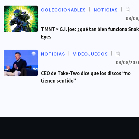
COLECCIONABLES
NOTICIAS
08/08
TMNT × G.I. Joe: ¿qué tan bien funciona Sna
Eyes
NOTICIAS
VIDEOJUEGOS
08/08/202
CEO de Take-Two dice que los discos “no
tienen sentido”