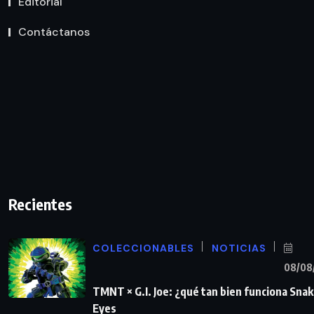
Editorial
Contáctanos
Recientes
COLECCIONABLES
NOTICIAS
08/08
TMNT × G.I. Joe: ¿qué tan bien funciona Sna
Eyes