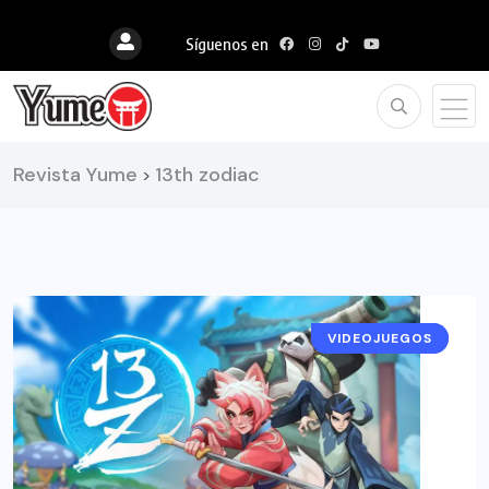
Síguenos en
Revista Yume
13th zodiac
>
VIDEOJUEGOS
RESEÑAS