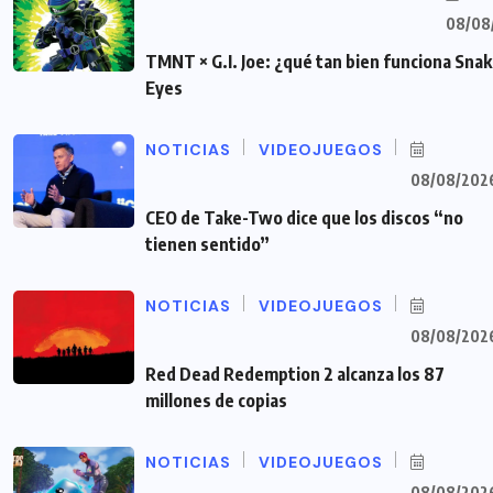
08/08
TMNT × G.I. Joe: ¿qué tan bien funciona Sna
Eyes
NOTICIAS
VIDEOJUEGOS
08/08/202
CEO de Take-Two dice que los discos “no
tienen sentido”
NOTICIAS
VIDEOJUEGOS
08/08/202
Red Dead Redemption 2 alcanza los 87
millones de copias
NOTICIAS
VIDEOJUEGOS
08/08/202