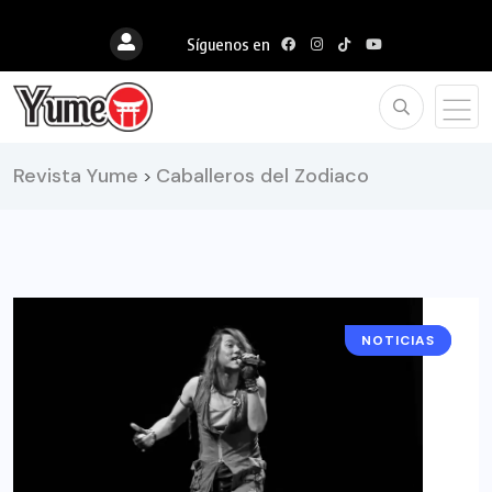
Síguenos en
Revista Yume
Caballeros del Zodiaco
>
NOTICIAS
ANIME