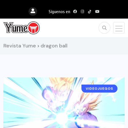
Síguenos en
Revista Yume
dragon ball
>
VIDEOJUEGOS
NOTICIAS