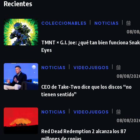
Recientes
COLECCIONABLES
NOTICIAS
08/08
TMNT × G.I. Joe: ¿qué tan bien funciona Sna
Eyes
NOTICIAS
VIDEOJUEGOS
08/08/202
CEO de Take-Two dice que los discos “no
tienen sentido”
NOTICIAS
VIDEOJUEGOS
08/08/202
Red Dead Redemption 2 alcanza los 87
millones de copias