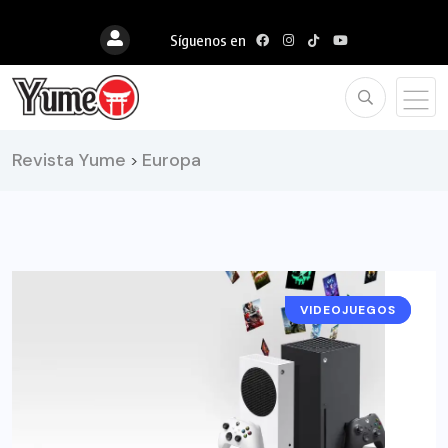
Síguenos en
Revista Yume
Europa
>
VIDEOJUEGOS
NOTICIAS