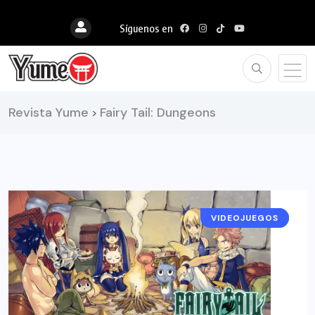
Síguenos en
Revista Yume
Fairy Tail: Dungeons
>
VIDEOJUEGOS
RESEÑAS