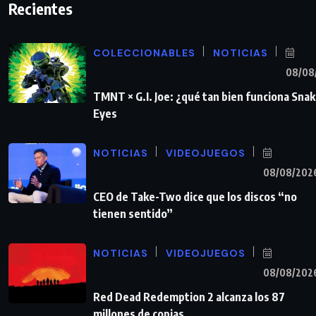
Recientes
COLECCIONABLES
NOTICIAS
08/08
TMNT × G.I. Joe: ¿qué tan bien funciona Sna
Eyes
NOTICIAS
VIDEOJUEGOS
08/08/202
CEO de Take-Two dice que los discos “no
tienen sentido”
NOTICIAS
VIDEOJUEGOS
08/08/202
Red Dead Redemption 2 alcanza los 87
millones de copias