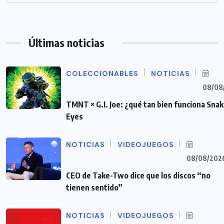
Últimas noticias
COLECCIONABLES
NOTICIAS
08/08
TMNT × G.I. Joe: ¿qué tan bien funciona Sna
Eyes
NOTICIAS
VIDEOJUEGOS
08/08/202
CEO de Take-Two dice que los discos “no
tienen sentido”
NOTICIAS
VIDEOJUEGOS